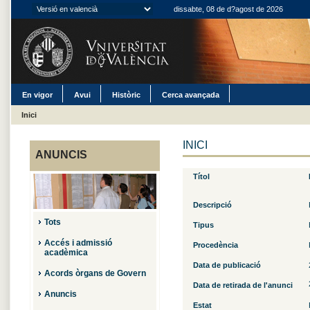
dissabte, 08 de d?agost de 2026
En vigor
Avui
Històric
Cerca avançada
Inici
INICI
ANUNCIS
Títol
Descripció
Tots
Tipus
Accés i admissió
Procedència
acadèmica
Data de publicació
Acords òrgans de Govern
Data de retirada de l'anunci
Anuncis
Estat