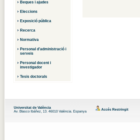
Beques i ajudes
Eleccions
Exposició pública
Recerca
Normativa
Personal d'administració i
serveis
Personal docent i
investigador
Tesis doctorals
Universitat de València
Accés Restringit
Av. Blasco Ibáñez, 13. 46010 València. Espanya