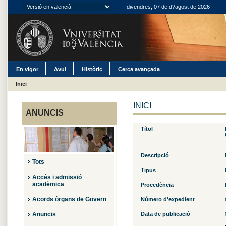
divendres, 07 de d?agost de 2026
En vigor
Avui
Històric
Cerca avançada
Inici
INICI
ANUNCIS
Títol
Descripció
Tots
Tipus
Accés i admissió
acadèmica
Procedència
Acords òrgans de Govern
Número d'expedient
Anuncis
Data de publicació