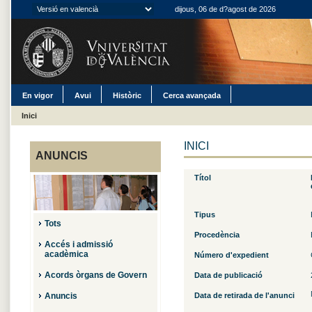
dijous, 06 de d?agost de 2026
En vigor
Avui
Històric
Cerca avançada
Inici
INICI
ANUNCIS
Títol
Tipus
Tots
Procedència
Accés i admissió
acadèmica
Número d'expedient
Acords òrgans de Govern
Data de publicació
Anuncis
Data de retirada de l'anunci