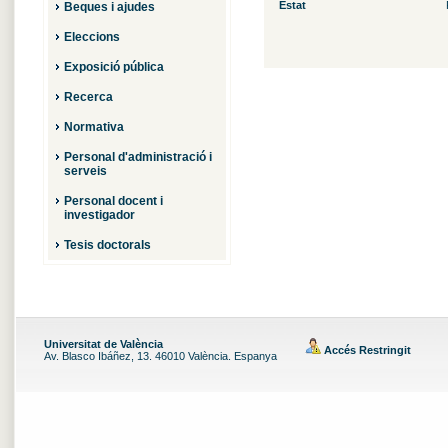
Estat
Beques i ajudes
Eleccions
Exposició pública
Recerca
Normativa
Personal d'administració i
serveis
Personal docent i
investigador
Tesis doctorals
Universitat de València
Accés Restringit
Av. Blasco Ibáñez, 13. 46010 València. Espanya