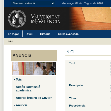
diumenge, 09 de d?agost de 2026
En vigor
Avui
Històric
Cerca avançada
Inici
INICI
ANUNCIS
Títol
Tots
Descripció
Accés i admissió
acadèmica
Acords òrgans de Govern
Tipus
Anuncis
Procedència