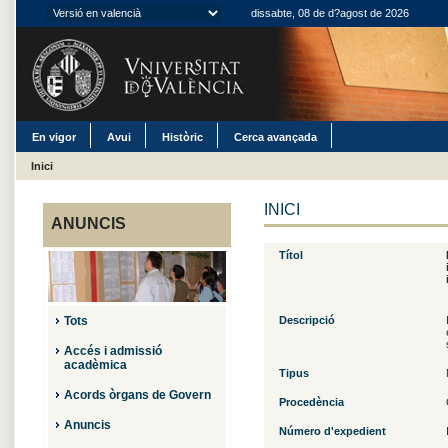
dissabte, 08 de d?agost de 2026
En vigor
Avui
Històric
Cerca avançada
Inici
INICI
ANUNCIS
Títol
Tots
Descripció
Accés i admissió
acadèmica
Tipus
Acords òrgans de Govern
Procedència
Anuncis
Número d'expedient