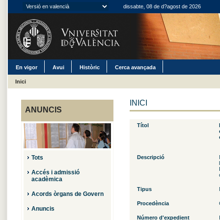
dissabte, 08 de d?agost de 2026
En vigor
Avui
Històric
Cerca avançada
Inici
INICI
ANUNCIS
Títol
Tots
Descripció
Accés i admissió
acadèmica
Tipus
Acords òrgans de Govern
Procedència
Anuncis
Número d'expedient