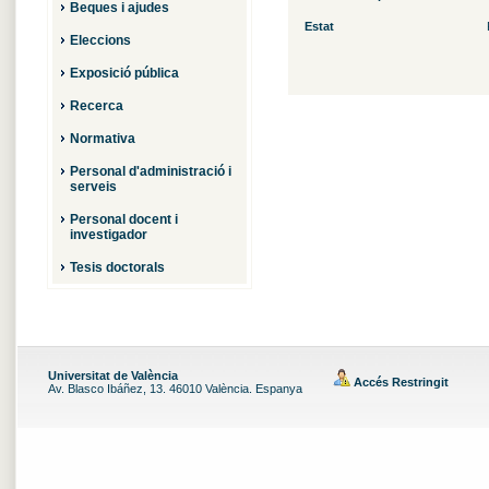
Beques i ajudes
Estat
Eleccions
Exposició pública
Recerca
Normativa
Personal d'administració i
serveis
Personal docent i
investigador
Tesis doctorals
Universitat de València
Accés Restringit
Av. Blasco Ibáñez, 13. 46010 València. Espanya