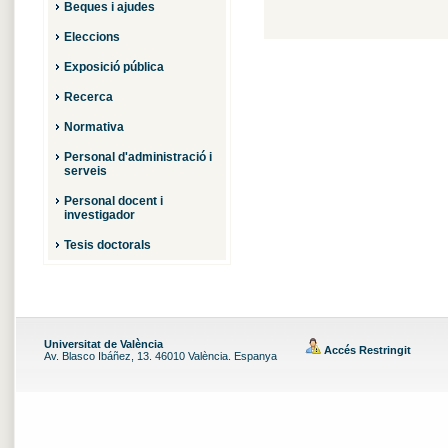
Beques i ajudes
Eleccions
Exposició pública
Recerca
Normativa
Personal d'administració i
serveis
Personal docent i
investigador
Tesis doctorals
Universitat de València
Accés Restringit
Av. Blasco Ibáñez, 13. 46010 València. Espanya