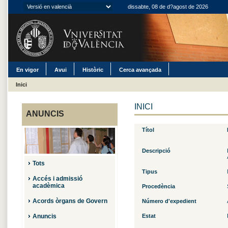
dissabte, 08 de d?agost de 2026
En vigor
Avui
Històric
Cerca avançada
Inici
INICI
ANUNCIS
Títol
Descripció
Tots
Tipus
Accés i admissió
acadèmica
Procedència
Acords òrgans de Govern
Número d'expedient
Anuncis
Estat