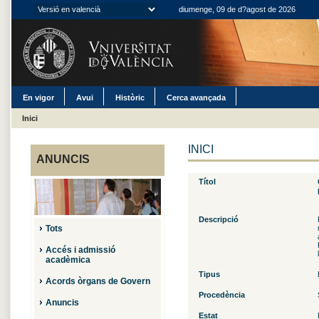
diumenge, 09 de d?agost de 2026
En vigor
Avui
Històric
Cerca avançada
Inici
INICI
ANUNCIS
Títol
Descripció
Tots
Accés i admissió
acadèmica
Tipus
Acords òrgans de Govern
Procedència
Anuncis
Estat