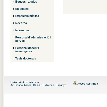
Beques i ajudes
Eleccions
Exposició pública
Recerca
Normativa
Personal d'administració i
serveis
Personal docent i
investigador
Tesis doctorals
Universitat de València
Accés Restringit
Av. Blasco Ibáñez, 13. 46010 València. Espanya