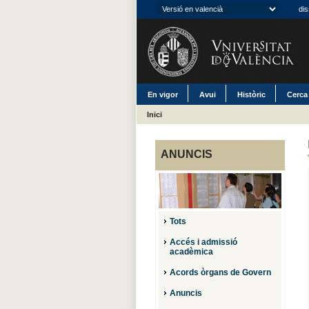
dis
En vigor
Avui
Històric
Cerca
Inici
ANUNCIS
Tots
Accés i admissió
acadèmica
Acords òrgans de Govern
Anuncis