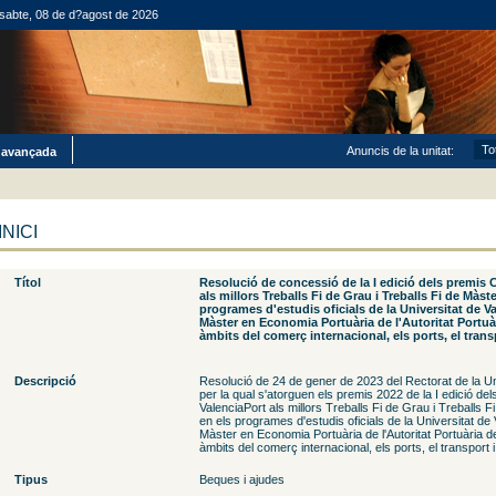
sabte, 08 de d?agost de 2026
Anuncis de la unitat:
 avançada
INICI
Títol
Resolució de concessió de la I edició dels premis 
als millors Treballs Fi de Grau i Treballs Fi de Màste
programes d'estudis oficials de la Universitat de Va
Màster en Economia Portuària de l'Autoritat Portuàr
àmbits del comerç internacional, els ports, el transp
Descripció
Resolució de 24 de gener de 2023 del Rectorat de la Uni
per la qual s'atorguen els premis 2022 de la I edició de
ValenciaPort als millors Treballs Fi de Grau i Treballs F
en els programes d'estudis oficials de la Universitat de 
Màster en Economia Portuària de l'Autoritat Portuària de
àmbits del comerç internacional, els ports, el transport i 
Tipus
Beques i ajudes