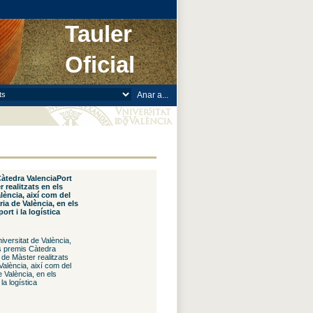
Tauler
Oficial
Càtedra ValenciaPort
r realitzats en els
lència, així com del
ia de València, en els
ort i la logística
versitat de València,
ls premis Càtedra
i de Màster realitzats
València, així com del
 València, en els
la logística