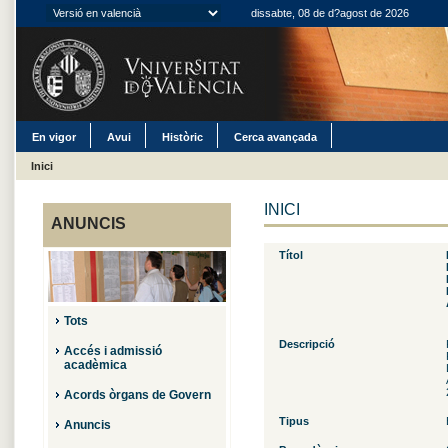
dissabte, 08 de d?agost de 2026
En vigor
Avui
Històric
Cerca avançada
Inici
INICI
ANUNCIS
Títol
Tots
Descripció
Accés i admissió
acadèmica
Acords òrgans de Govern
Tipus
Anuncis