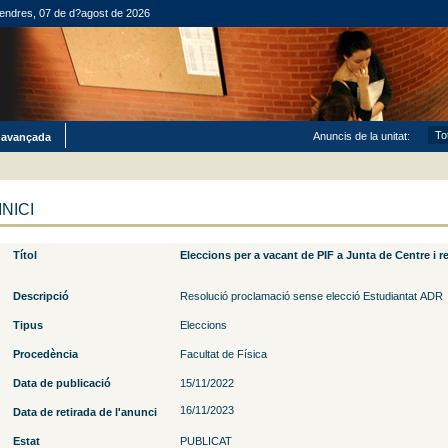
endres, 07 de d?agost de 2026
Anuncis de la unitat:
 avançada
INICI
Títol
Eleccions per a vacant de PIF a Junta de Centre i 
Descripció
Resolució proclamació sense elecció Estudiantat ADR
Tipus
Eleccions
Procedència
Facultat de Física
Data de publicació
15/11/2022
16/11/2023
Data de retirada de l'anunci
Estat
PUBLICAT