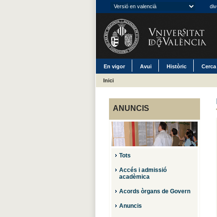
div
En vigor
Avui
Històric
Cerca
Inici
ANUNCIS
Tots
Accés i admissió
acadèmica
Acords òrgans de Govern
Anuncis