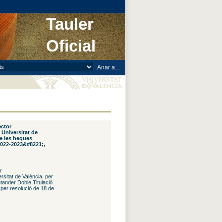
Tauler
Oficial
ector
 Universitat de
de les beques
2022-2023&#8221;,
r
rsitat de València, per
tander Doble Titulació
per resolució de 18 de