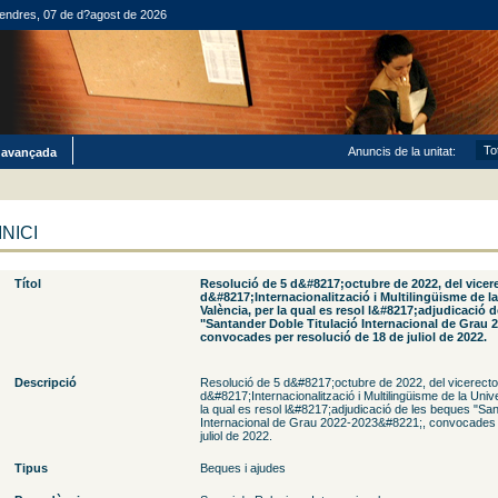
endres, 07 de d?agost de 2026
Anuncis de la unitat:
 avançada
INICI
Títol
Resolució de 5 d&#8217;octubre de 2022, del vicer
d&#8217;Internacionalització i Multilingüisme de la
València, per la qual es resol l&#8217;adjudicació 
"Santander Doble Titulació Internacional de Grau 
convocades per resolució de 18 de juliol de 2022.
Descripció
Resolució de 5 d&#8217;octubre de 2022, del vicerecto
d&#8217;Internacionalització i Multilingüisme de la Unive
la qual es resol l&#8217;adjudicació de les beques "San
Internacional de Grau 2022-2023&#8221;, convocades 
juliol de 2022.
Tipus
Beques i ajudes