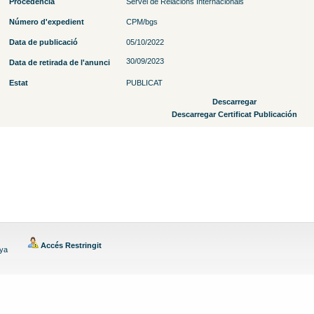
Procedència
Servei de Relacions Internacionals
Número d'expedient
CPM/bgs
Data de publicació
05/10/2022
30/09/2023
Data de retirada de l'anunci
Estat
PUBLICAT
Descarregar
Descarregar Certificat Publicación
Accés Restringit
nya