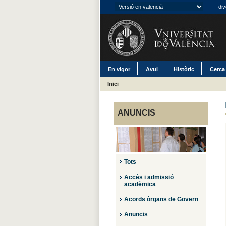
div
En vigor
Avui
Històric
Cerca
Inici
ANUNCIS
Tots
Accés i admissió
acadèmica
Acords òrgans de Govern
Anuncis