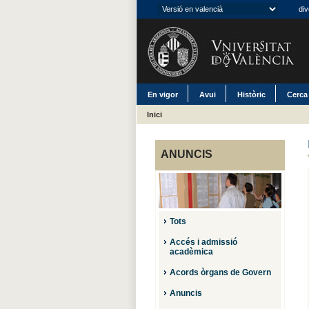
div
En vigor
Avui
Històric
Cerca
Inici
ANUNCIS
Tots
Accés i admissió
acadèmica
Acords òrgans de Govern
Anuncis