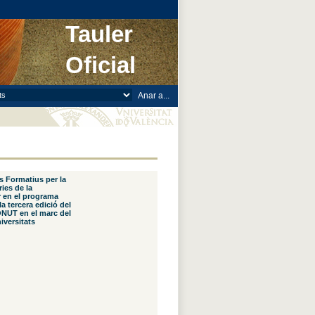
Tauler
Oficial
s Formatius per la
ries de la
r en el programa
 tercera edició del
UT en el marc del
versitats