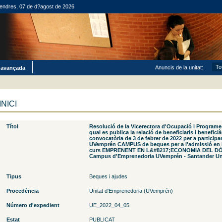
endres, 07 de d?agost de 2026
Anuncis de la unitat:
 avançada
INICI
Títol
Resolució de la Vicerectora d'Ocupació i Programe
qual es publica la relació de beneficiaris i beneficià
convocatòria de 3 de febrer de 2022 per a participa
UVemprén CAMPUS de beques per a l'admissió en la
curs EMPRENENT EN L&#8217;ECONOMIA DEL DÒN
Campus d'Emprenedoria UVemprén - Santander Uni
Tipus
Beques i ajudes
Procedència
Unitat d'Emprenedoria (UVemprén)
Número d'expedient
UE_2022_04_05
Estat
PUBLICAT