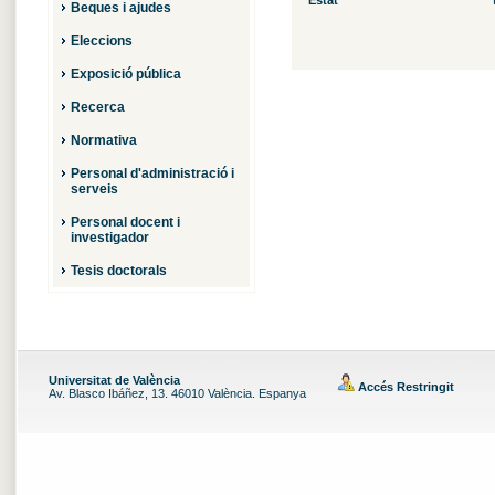
Estat
Beques i ajudes
Eleccions
Exposició pública
Recerca
Normativa
Personal d'administració i
serveis
Personal docent i
investigador
Tesis doctorals
Universitat de València
Accés Restringit
Av. Blasco Ibáñez, 13. 46010 València. Espanya