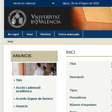
dijous, 06 de d?agost de 2026
En vigor
Avui
Històric
Cerca avançada
Inici
INICI
ANUNCIS
Títol
Descripció
Tots
Accés i admissió
Tipus
acadèmica
Procedència
Acords òrgans de Govern
Número d'expedient
Anuncis