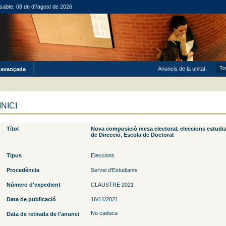
sabte, 08 de d?agost de 2026
Anuncis de la unitat:
 avançada
INICI
Títol
Nova composició mesa electoral, eleccions estudia
de Direcció, Escola de Doctorat
Tipus
Eleccions
Procedència
Servei d'Estudiants
Número d'expedient
CLAUSTRE 2021
Data de publicació
16/11/2021
No caduca
Data de retirada de l'anunci