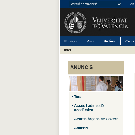
dis
En vigor
Avui
Històric
Cerca
Inici
ANUNCIS
Tots
Accés i admissió
acadèmica
Acords òrgans de Govern
Anuncis