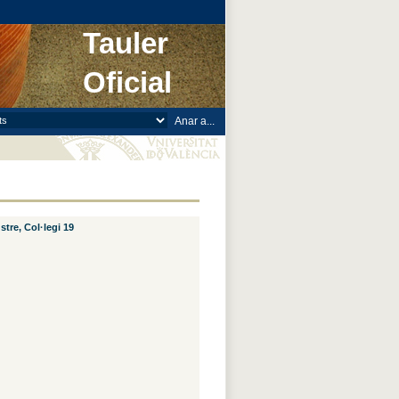
Tauler
Oficial
tre, Col·legi 19