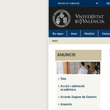
dij
En vigor
Avui
Històric
Cerca
Inici
ANUNCIS
Tots
Accés i admissió
acadèmica
Acords òrgans de Govern
Anuncis