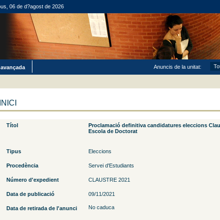
ous, 06 de d?agost de 2026
Anuncis de la unitat:
 avançada
INICI
Títol
Proclamació definitiva candidatures eleccions Claus
Escola de Doctorat
Tipus
Eleccions
Procedència
Servei d'Estudiants
Número d'expedient
CLAUSTRE 2021
Data de publicació
09/11/2021
No caduca
Data de retirada de l'anunci