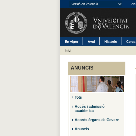
dis
En vigor
Avui
Històric
Cerca
Inici
ANUNCIS
Tots
Accés i admissió
acadèmica
Acords òrgans de Govern
Anuncis