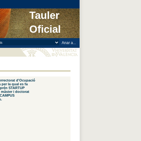
Tauler
Oficial
cerrectorat d'Ocupació
per la qual es fa
emprén STARTUP
, màster i doctorat
el CAMPUS
.