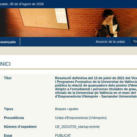
sabte, 08 de d?agost de 2026
Anuncis de la unitat:
 avançada
INICI
Títol
Resolució definitiva del 13 de juliol de 2021 del Vi
i Programes Formatius de la Universitat de València 
pública la relació de guanyadors dels premis UV
dirigits a l'estudiantat i persones titulades de grau
oficials de la Universitat de València en el marc d
d'Emprenedoria UVemprén - Santander Universitats
Tipus
Beques i ajudes
Procedència
Unitat d'Emprenedoria (UVemprén)
Número d'expedient
UE_20210720_startup-premis
Estat
PUBLICAT