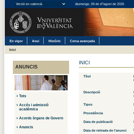
diumenge, 09 de d?agost de 2026
En vigor
Avui
Històric
Cerca avançada
Inici
INICI
ANUNCIS
Títol
Descripció
Tots
Tipus
Accés i admissió
acadèmica
Procedència
Acords òrgans de Govern
Data de publicació
Anuncis
Data de retirada de l'anunci