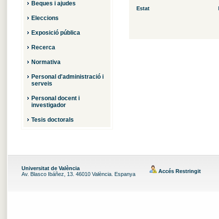
Beques i ajudes
Estat
Eleccions
Exposició pública
Recerca
Normativa
Personal d'administració i
serveis
Personal docent i
investigador
Tesis doctorals
Universitat de València
Accés Restringit
Av. Blasco Ibáñez, 13. 46010 València. Espanya