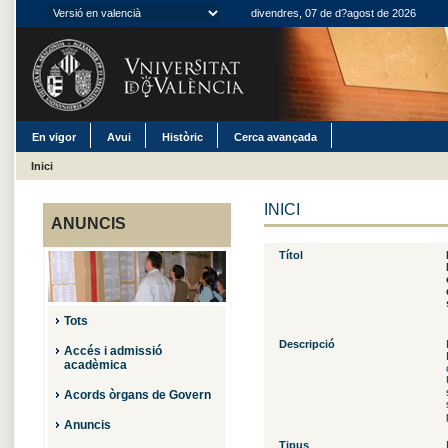
divendres, 07 de d?agost de 2026
En vigor
Avui
Històric
Cerca avançada
Inici
INICI
ANUNCIS
Títol
Tots
Descripció
Accés i admissió
acadèmica
Acords òrgans de Govern
Anuncis
Tipus