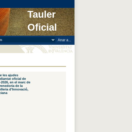
Tauler
Oficial
e les ajudes
iantat oficial de
-2026, en el marc de
renedoria de la
lleria d’Innovació,
ciana