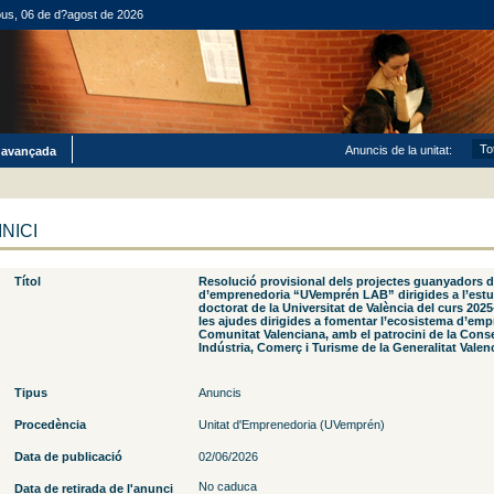
ous, 06 de d?agost de 2026
Anuncis de la unitat:
 avançada
INICI
Títol
Resolució provisional dels projectes guanyadors d
d’emprenedoria “UVemprén LAB” dirigides a l’estud
doctorat de la Universitat de València del curs 2025
les ajudes dirigides a fomentar l’ecosistema d’emp
Comunitat Valenciana, amb el patrocini de la Conse
Indústria, Comerç i Turisme de la Generalitat Valen
Tipus
Anuncis
Procedència
Unitat d'Emprenedoria (UVemprén)
Data de publicació
02/06/2026
No caduca
Data de retirada de l'anunci