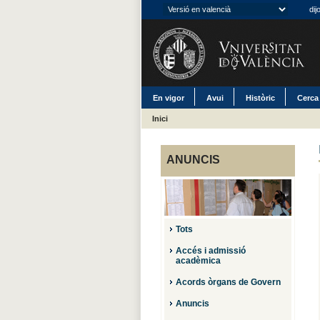
dij
En vigor
Avui
Històric
Cerca
Inici
ANUNCIS
Tots
Accés i admissió
acadèmica
Acords òrgans de Govern
Anuncis