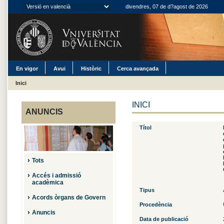
divendres, 07 de d?agost de 2026
En vigor
Avui
Històric
Cerca avançada
Inici
INICI
ANUNCIS
Títol
Tots
Accés i admissió
acadèmica
Tipus
Acords òrgans de Govern
Procedència
Anuncis
Data de publicació