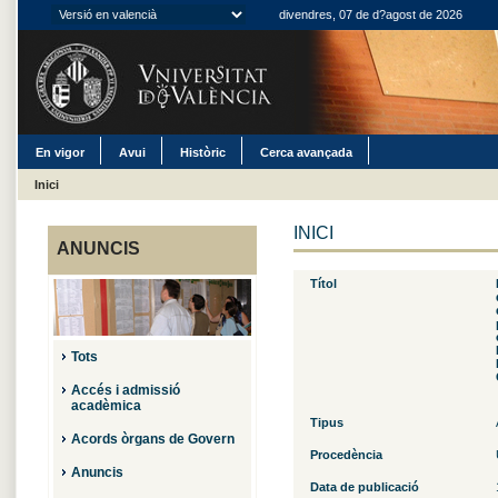
divendres, 07 de d?agost de 2026
En vigor
Avui
Històric
Cerca avançada
Inici
INICI
ANUNCIS
Títol
Tots
Accés i admissió
acadèmica
Tipus
Acords òrgans de Govern
Procedència
Anuncis
Data de publicació