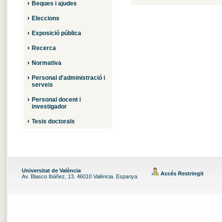
Beques i ajudes
Eleccions
Exposició pública
Recerca
Normativa
Personal d'administració i
serveis
Personal docent i
investigador
Tesis doctorals
Universitat de València
Accés Restringit
Av. Blasco Ibáñez, 13. 46010 València. Espanya