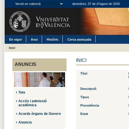
divendres, 07 de d?agost de 2026
En vigor
Avui
Històric
Cerca avançada
Inici
INICI
ANUNCIS
Títol
Descripció
Tots
Tipus
Accés i admissió
acadèmica
Procedència
Acords òrgans de Govern
Estat
Anuncis