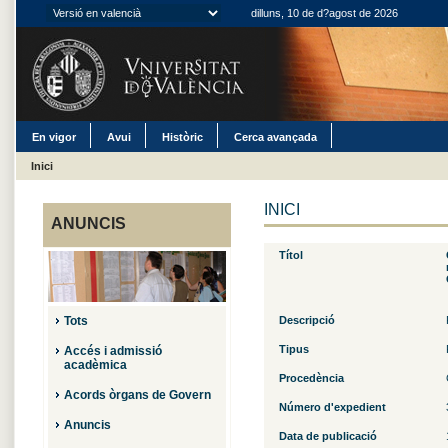
dilluns, 10 de d?agost de 2026
En vigor
Avui
Històric
Cerca avançada
Inici
INICI
ANUNCIS
Títol
Tots
Descripció
Tipus
Accés i admissió
acadèmica
Procedència
Acords òrgans de Govern
Número d'expedient
Anuncis
Data de publicació