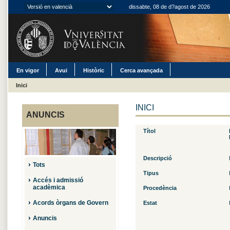
dissabte, 08 de d?agost de 2026
En vigor
Avui
Històric
Cerca avançada
Inici
INICI
ANUNCIS
Títol
Descripció
Tots
Tipus
Accés i admissió
acadèmica
Procedència
Acords òrgans de Govern
Estat
Anuncis