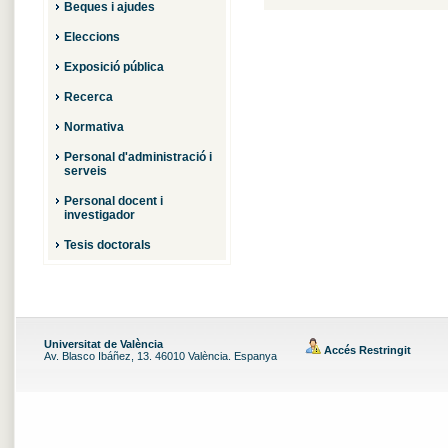
Beques i ajudes
Eleccions
Exposició pública
Recerca
Normativa
Personal d'administració i
serveis
Personal docent i
investigador
Tesis doctorals
Universitat de València
Accés Restringit
Av. Blasco Ibáñez, 13. 46010 València. Espanya