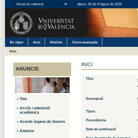
dijous, 06 de d?agost de 2026
En vigor
Avui
Històric
Cerca avançada
Inici
INICI
ANUNCIS
Títol
Tots
Descripció
Da
Accés i admissió
Tipus
acadèmica
Procedència
Acords òrgans de Govern
Data de publicació
Anuncis