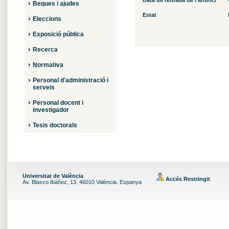
Data de retirada de l'anunci
Beques i ajudes
Estat
Eleccions
Exposició pública
Recerca
Normativa
Personal d'administració i
serveis
Personal docent i
investigador
Tesis doctorals
Universitat de València
Accés Restringit
Av. Blasco Ibáñez, 13. 46010 València. Espanya