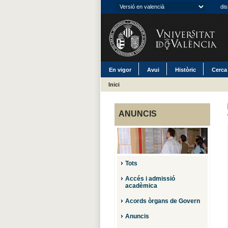
dis
En vigor
Avui
Històric
Cerca
Inici
ANUNCIS
Tots
Accés i admissió
acadèmica
Acords òrgans de Govern
Anuncis