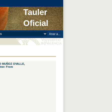
Tauler
Oficial
DRO MUÑOZ OVALLE,
tter: From