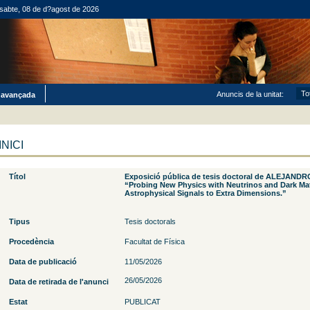
sabte, 08 de d?agost de 2026
Anuncis de la unitat:
 avançada
INICI
Títol
Exposició pública de tesis doctoral de ALEJAN
“Probing New Physics with Neutrinos and Dark Ma
Astrophysical Signals to Extra Dimensions.”
Tipus
Tesis doctorals
Procedència
Facultat de Física
Data de publicació
11/05/2026
26/05/2026
Data de retirada de l'anunci
Estat
PUBLICAT