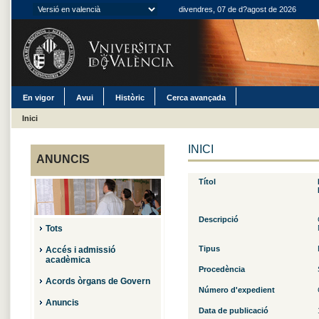
divendres, 07 de d?agost de 2026
En vigor
Avui
Històric
Cerca avançada
Inici
INICI
ANUNCIS
Títol
Descripció
Tots
Tipus
Accés i admissió
acadèmica
Procedència
Acords òrgans de Govern
Número d'expedient
Anuncis
Data de publicació