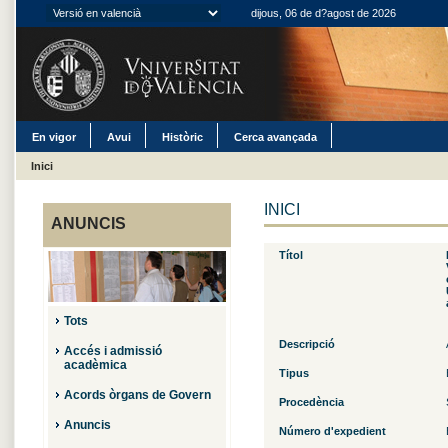
dijous, 06 de d?agost de 2026
En vigor
Avui
Històric
Cerca avançada
Inici
INICI
ANUNCIS
Títol
Tots
Descripció
Accés i admissió
acadèmica
Tipus
Acords òrgans de Govern
Procedència
Anuncis
Número d'expedient