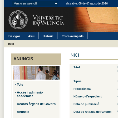
dissabte, 08 de d?agost de 2026
En vigor
Avui
Històric
Cerca avançada
Inici
INICI
ANUNCIS
Títol
Tipus
Tots
Procedència
Accés i admissió
acadèmica
Número d'expedient
Acords òrgans de Govern
Data de publicació
Anuncis
Data de retirada de l'anunci