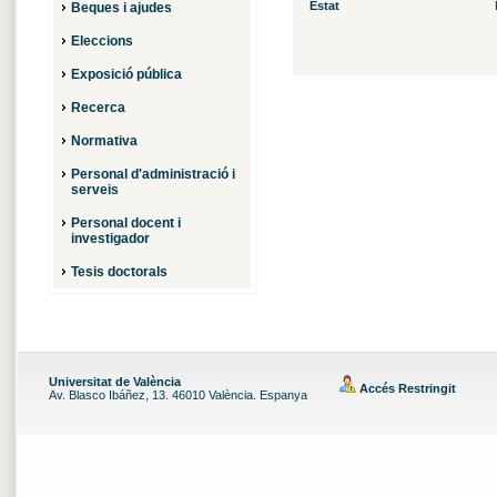
Estat
Beques i ajudes
Eleccions
Exposició pública
Recerca
Normativa
Personal d'administració i
serveis
Personal docent i
investigador
Tesis doctorals
Universitat de València
Accés Restringit
Av. Blasco Ibáñez, 13. 46010 València. Espanya