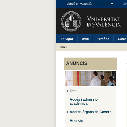
div
En vigor
Avui
Històric
Cerca
Inici
ANUNCIS
Tots
Accés i admissió
acadèmica
Acords òrgans de Govern
Anuncis