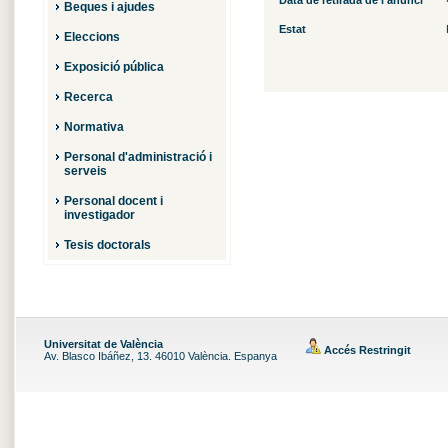
Data de retirada de l'anunci
Beques i ajudes
Estat
Eleccions
Exposició pública
Recerca
Normativa
Personal d'administració i
serveis
Personal docent i
investigador
Tesis doctorals
Universitat de València
Accés Restringit
Av. Blasco Ibáñez, 13. 46010 València. Espanya