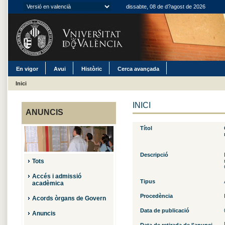
dissabte, 08 de d?agost de 2026
En vigor
Avui
Històric
Cerca avançada
Inici
INICI
ANUNCIS
Títol
Cl
Descripció
Tots
Accés i admissió
Tipus
acadèmica
Procedència
Acords òrgans de Govern
Data de publicació
Anuncis