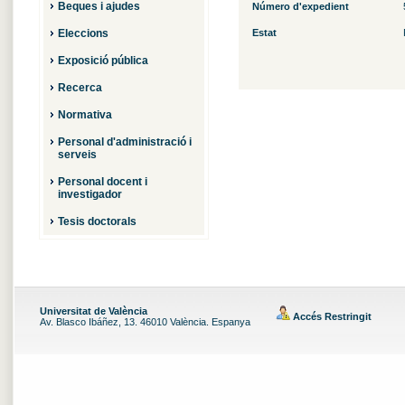
Beques i ajudes
Número d'expedient
Eleccions
Estat
Exposició pública
Recerca
Normativa
Personal d'administració i
serveis
Personal docent i
investigador
Tesis doctorals
Universitat de València
Accés Restringit
Av. Blasco Ibáñez, 13. 46010 València. Espanya