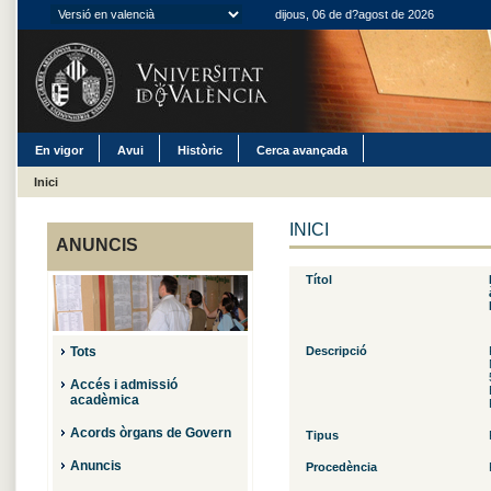
dijous, 06 de d?agost de 2026
En vigor
Avui
Històric
Cerca avançada
Inici
INICI
ANUNCIS
Títol
Tots
Descripció
Accés i admissió
acadèmica
Acords òrgans de Govern
Tipus
Anuncis
Procedència