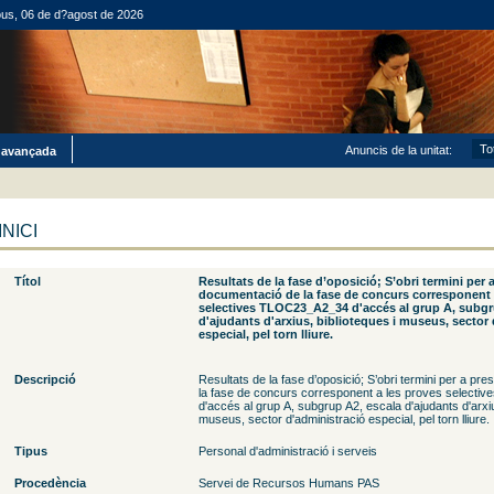
ous, 06 de d?agost de 2026
Anuncis de la unitat:
 avançada
INICI
Títol
Resultats de la fase d’oposició; S’obri termini per 
documentació de la fase de concurs corresponent 
selectives TLOC23_A2_34 d'accés al grup A, subgr
d'ajudants d'arxius, biblioteques i museus, sector
especial, pel torn lliure.
Descripció
Resultats de la fase d’oposició; S’obri termini per a p
la fase de concurs corresponent a les proves select
d'accés al grup A, subgrup A2, escala d'ajudants d'arxiu
museus, sector d'administració especial, pel torn lliure.
Tipus
Personal d'administració i serveis
Procedència
Servei de Recursos Humans PAS