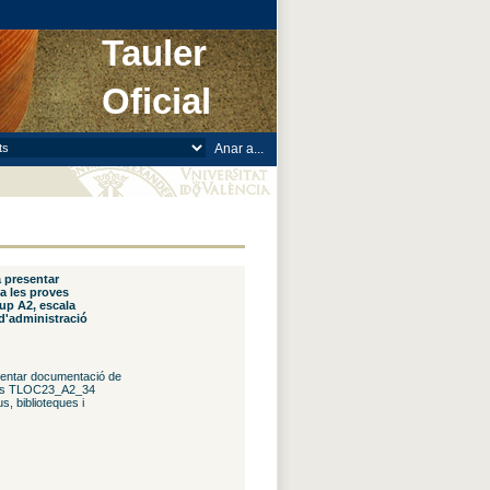
Tauler
Oficial
a presentar
a les proves
up A2, escala
 d'administració
resentar documentació de
ives TLOC23_A2_34
s, biblioteques i