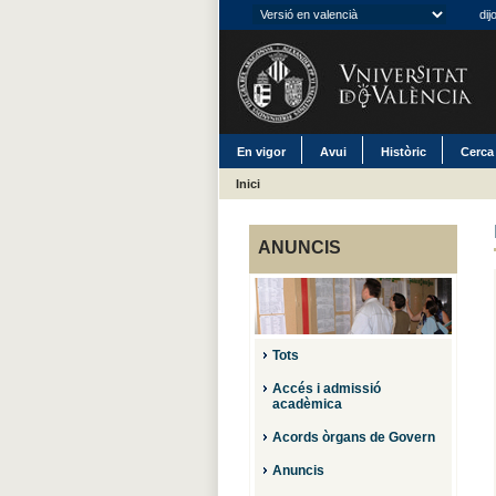
dij
En vigor
Avui
Històric
Cerca
Inici
ANUNCIS
Tots
Accés i admissió
acadèmica
Acords òrgans de Govern
Anuncis