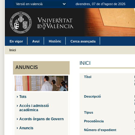
divendres, 07 de d?agost de 2026
En vigor
Avui
Històric
Cerca avançada
Inici
INICI
ANUNCIS
Títol
Tots
Descripció
Accés i admissió
acadèmica
Tipus
Acords òrgans de Govern
Procedència
Anuncis
Número d'expedient