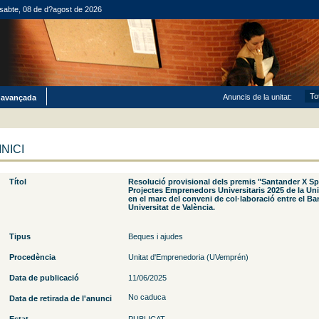
sabte, 08 de d?agost de 2026
Anuncis de la unitat:
 avançada
INICI
Títol
Resolució provisional dels premis "Santander X Sp
Projectes Emprenedors Universitaris 2025 de la Uni
en el marc del conveni de col·laboració entre el Ba
Universitat de València.
Tipus
Beques i ajudes
Procedència
Unitat d'Emprenedoria (UVemprén)
Data de publicació
11/06/2025
No caduca
Data de retirada de l'anunci