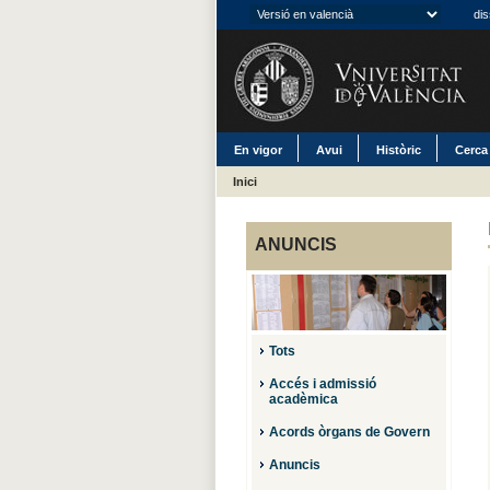
dis
En vigor
Avui
Històric
Cerca
Inici
ANUNCIS
Tots
Accés i admissió
acadèmica
Acords òrgans de Govern
Anuncis