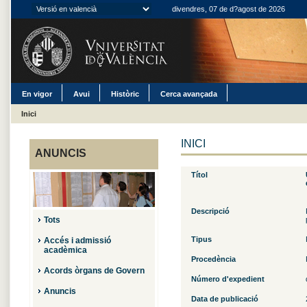
divendres, 07 de d?agost de 2026
En vigor
Avui
Històric
Cerca avançada
Inici
INICI
ANUNCIS
Títol
Descripció
Tots
Tipus
Accés i admissió
acadèmica
Procedència
Acords òrgans de Govern
Número d'expedient
Anuncis
Data de publicació