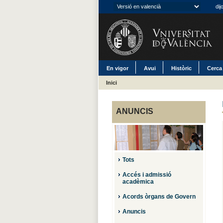
dij
En vigor
Avui
Històric
Cerca
Inici
ANUNCIS
Tots
Accés i admissió
acadèmica
Acords òrgans de Govern
Anuncis