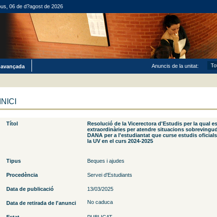
ous, 06 de d?agost de 2026
Anuncis de la unitat:
 avançada
INICI
Títol
Resolució de la Vicerectora d'Estudis per la qual e
extraordinàries per atendre situacions sobrevingu
DANA per a l'estudiantat que curse estudis oficials en centres propis de
la UV en el curs 2024-2025
Tipus
Beques i ajudes
Procedència
Servei d'Estudiants
Data de publicació
13/03/2025
No caduca
Data de retirada de l'anunci