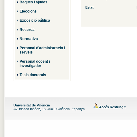
Beques i ajudes
Estat
Eleccions
Exposició pública
Recerca
Normativa
Personal d'administració i
serveis
Personal docent i
investigador
Tesis doctorals
Universitat de València
Accés Restringit
Av. Blasco Ibáñez, 13. 46010 València. Espanya