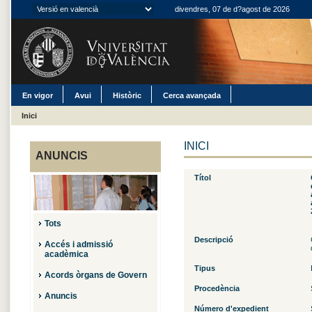
divendres, 07 de d?agost de 2026
En vigor
Avui
Històric
Cerca avançada
Inici
INICI
ANUNCIS
Títol
Tots
Descripció
Accés i admissió
acadèmica
Tipus
Acords òrgans de Govern
Procedència
Anuncis
Número d'expedient