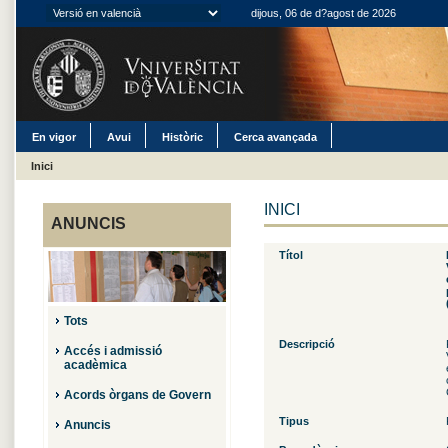
dijous, 06 de d?agost de 2026
En vigor
Avui
Històric
Cerca avançada
Inici
INICI
ANUNCIS
Títol
Tots
Descripció
Accés i admissió
acadèmica
Acords òrgans de Govern
Tipus
Anuncis