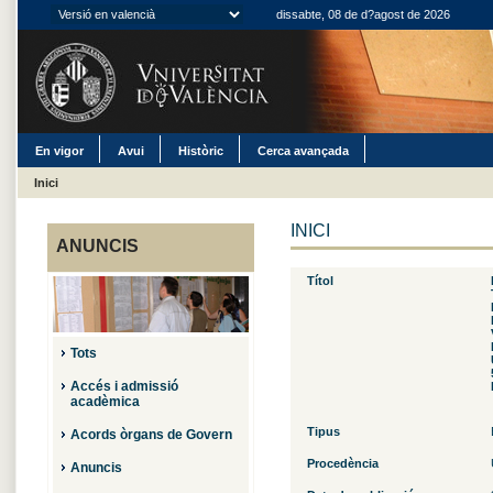
dissabte, 08 de d?agost de 2026
En vigor
Avui
Històric
Cerca avançada
Inici
INICI
ANUNCIS
Títol
Tots
Accés i admissió
acadèmica
Tipus
Acords òrgans de Govern
Procedència
Anuncis