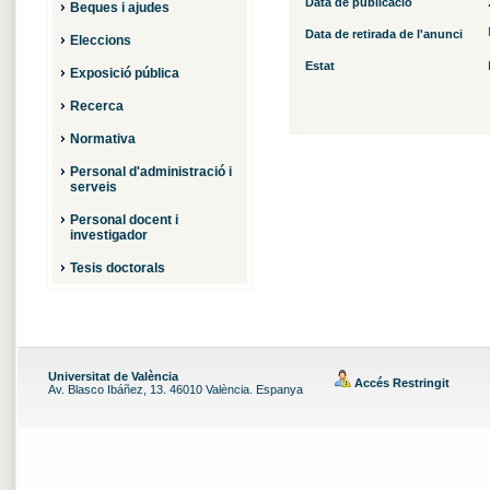
Data de publicació
Beques i ajudes
Data de retirada de l'anunci
Eleccions
Estat
Exposició pública
Recerca
Normativa
Personal d'administració i
serveis
Personal docent i
investigador
Tesis doctorals
Universitat de València
Accés Restringit
Av. Blasco Ibáñez, 13. 46010 València. Espanya