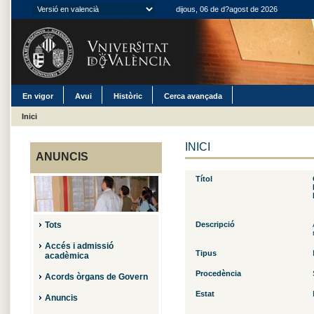
dijous, 06 de d?agost de 2026
En vigor
Avui
Històric
Cerca avançada
Inici
INICI
ANUNCIS
Títol
Tots
Descripció
Accés i admissió
Tipus
acadèmica
Procedència
Acords òrgans de Govern
Estat
Anuncis