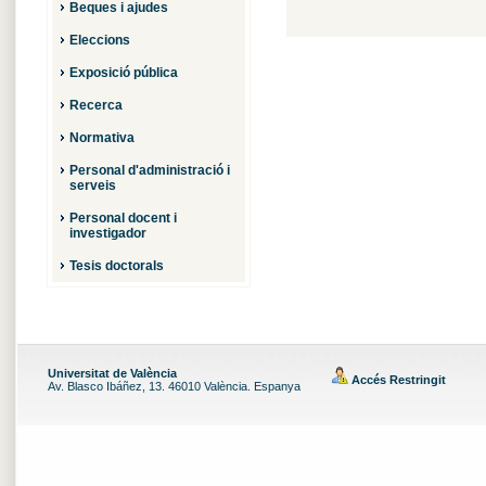
Beques i ajudes
Eleccions
Exposició pública
Recerca
Normativa
Personal d'administració i
serveis
Personal docent i
investigador
Tesis doctorals
Universitat de València
Accés Restringit
Av. Blasco Ibáñez, 13. 46010 València. Espanya