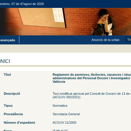
endres, 07 de d?agost de 2026
Anuncis de la unitat:
 avançada
INICI
Títol
Reglament de permisos, llicències, vacances i situ
administratives del Personal Docent i Investigador 
València
Descripció
Text modificat aprovat pel Consell de Govern de 13 d
(ACGUV 292/2021).
Tipus
Normativa
Procedència
Secretaria General
Número d'expedient
ACGUV 21/2003