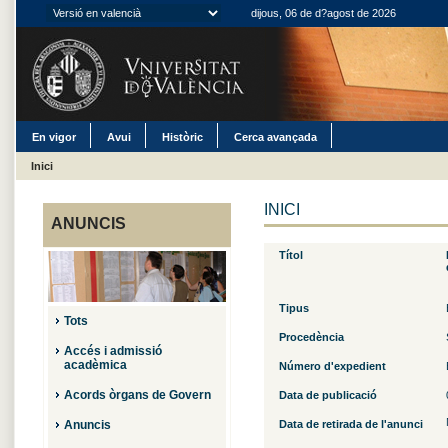
dijous, 06 de d?agost de 2026
En vigor
Avui
Històric
Cerca avançada
Inici
INICI
ANUNCIS
Títol
Tipus
Tots
Procedència
Accés i admissió
acadèmica
Número d'expedient
Acords òrgans de Govern
Data de publicació
Anuncis
Data de retirada de l'anunci