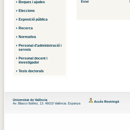
Estat
Beques i ajudes
Eleccions
Exposició pública
Recerca
Normativa
Personal d'administració i
serveis
Personal docent i
investigador
Tesis doctorals
Universitat de València
Accés Restringit
Av. Blasco Ibáñez, 13. 46010 València. Espanya