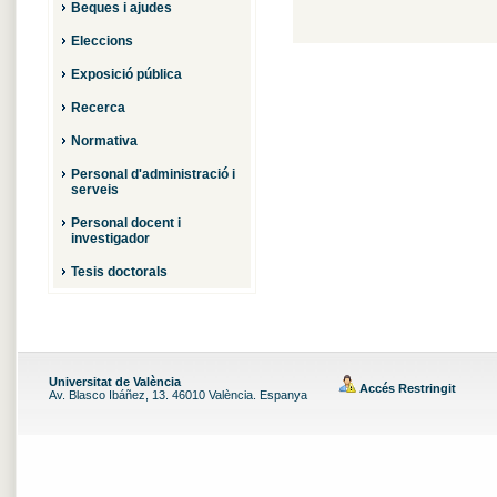
Beques i ajudes
Eleccions
Exposició pública
Recerca
Normativa
Personal d'administració i
serveis
Personal docent i
investigador
Tesis doctorals
Universitat de València
Accés Restringit
Av. Blasco Ibáñez, 13. 46010 València. Espanya