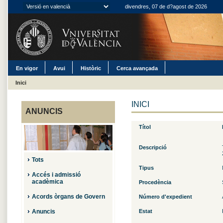
divendres, 07 de d?agost de 2026
En vigor
Avui
Històric
Cerca avançada
Inici
INICI
ANUNCIS
Títol
Descripció
Tots
Tipus
Accés i admissió
acadèmica
Procedència
Acords òrgans de Govern
Número d'expedient
Anuncis
Estat