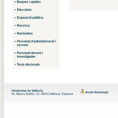
Beques i ajudes
Eleccions
Exposició pública
Recerca
Normativa
Personal d'administració i
serveis
Personal docent i
investigador
Tesis doctorals
Universitat de València
Accés Restringit
Av. Blasco Ibáñez, 13. 46010 València. Espanya