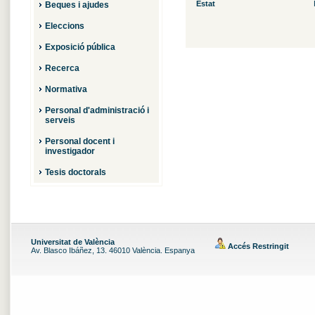
Estat
Beques i ajudes
Eleccions
Exposició pública
Recerca
Normativa
Personal d'administració i
serveis
Personal docent i
investigador
Tesis doctorals
Universitat de València
Accés Restringit
Av. Blasco Ibáñez, 13. 46010 València. Espanya