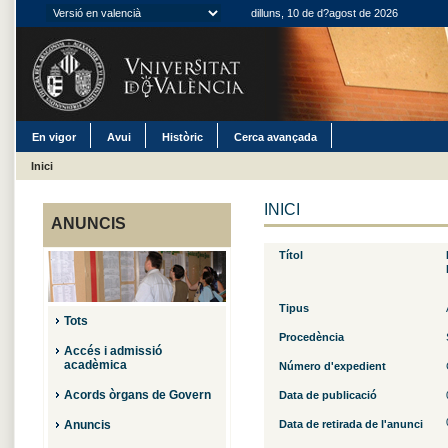
dilluns, 10 de d?agost de 2026
En vigor
Avui
Històric
Cerca avançada
Inici
INICI
ANUNCIS
Títol
Tipus
Tots
Procedència
Accés i admissió
acadèmica
Número d'expedient
Acords òrgans de Govern
Data de publicació
Anuncis
Data de retirada de l'anunci