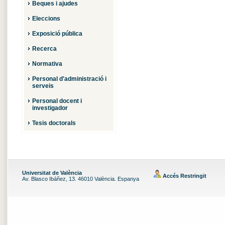
Beques i ajudes
Eleccions
Exposició pública
Recerca
Normativa
Personal d'administració i
serveis
Personal docent i
investigador
Tesis doctorals
Universitat de València
Accés Restringit
Av. Blasco Ibáñez, 13. 46010 València. Espanya