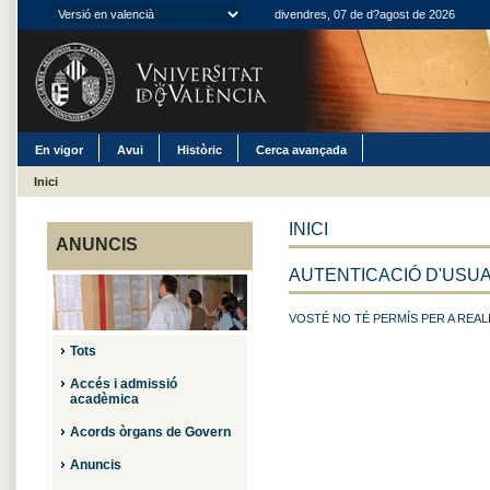
divendres, 07 de d?agost de 2026
En vigor
Avui
Històric
Cerca avançada
Inici
INICI
ANUNCIS
AUTENTICACIÓ D'USUA
VOSTÉ NO TÉ PERMÍS PER A REALI
Tots
Accés i admissió
acadèmica
Acords òrgans de Govern
Anuncis