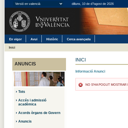
dilluns, 10 de d?agost de 2026
En vigor
Avui
Històric
Cerca avançada
Inici
INICI
ANUNCIS
Informació Anunci
NO S'HA POGUT MOSTRAR L
Tots
Accés i admissió
acadèmica
Acords òrgans de Govern
Anuncis