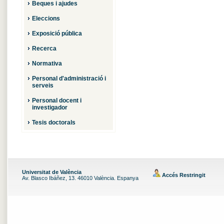
Beques i ajudes
Eleccions
Exposició pública
Recerca
Normativa
Personal d'administració i
serveis
Personal docent i
investigador
Tesis doctorals
Universitat de València
Accés Restringit
Av. Blasco Ibáñez, 13. 46010 València. Espanya