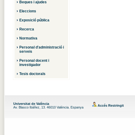
Beques i ajudes
Eleccions
Exposició pública
Recerca
Normativa
Personal d'administració i
serveis
Personal docent i
investigador
Tesis doctorals
Universitat de València
Accés Restringit
Av. Blasco Ibáñez, 13. 46010 València. Espanya