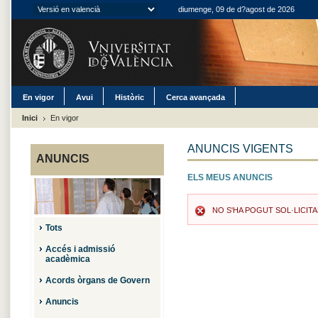
diumenge, 09 de d?agost de 2026
En vigor
Avui
Històric
Cerca avançada
Inici
En vigor
ANUNCIS VIGENTS
ANUNCIS
ELS MEUS ANUNCIS
NO S'HA POGUT SOL·LICIT
Tots
Accés i admissió
acadèmica
Acords òrgans de Govern
Anuncis